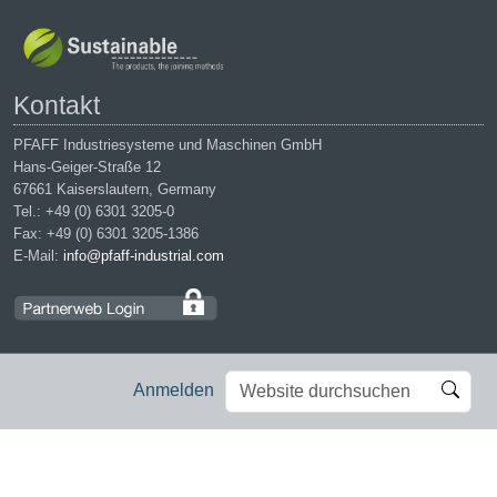
Kontakt
PFAFF Industriesysteme und Maschinen GmbH
Hans-Geiger-Straße 12
67661 Kaiserslautern, Germany
Tel.: +49 (0) 6301 3205-0
Fax: +49 (0) 6301 3205-1386
E-Mail:
info@pfaff-industrial.com
Website
Erweiterte
Anmelden
durchsuchen
Suche…
Impressum
|
Datenschutz
|
AGB
|
Einkaufsbedingungen
PFAFF is the exclusive trademark of VSM Group AB. | PFAFF