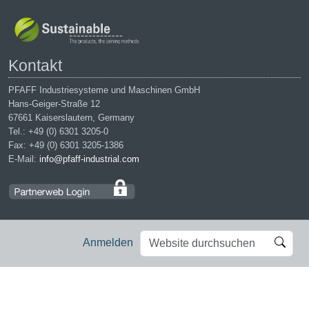
Kontakt
PFAFF Industriesysteme und Maschinen GmbH
Hans-Geiger-Straße 12
67661 Kaiserslautern, Germany
Tel.: +49 (0) 6301 3205-0
Fax: +49 (0) 6301 3205-1386
E-Mail:
info@pfaff-industrial.com
Website
Erweiterte
Anmelden
durchsuchen
Suche…
Impressum
|
Datenschutz
|
AGB
|
Einkaufsbedingungen
PFAFF is the exclusive trademark of VSM Group AB. | PFAFF