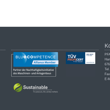
K
PFA
Han
676
Tel
Fax
E-M