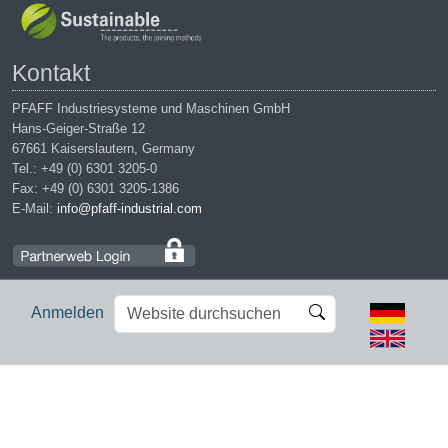
Kontakt
PFAFF Industriesysteme und Maschinen GmbH
Hans-Geiger-Straße 12
67661 Kaiserslautern, Germany
Tel.: +49 (0) 6301 3205-0
Fax: +49 (0) 6301 3205-1386
E-Mail:
info@pfaff-industrial.com
Website
Erweiterte
Anmelden
durchsuchen
Suche…
Impressum
|
Datenschutz
|
AGB
|
Einkaufsbedingungen
PFAFF is the exclusive trademark of VSM Group AB. | PFAFF
Industriesysteme und Maschinen GmbH is an authorized licensee of