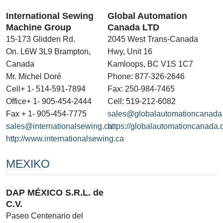
International Sewing
Global Automation
Machine Group
Canada LTD
15-173 Glidden Rd.
2045 West Trans-Canada
On. L6W 3L9 Brampton,
Hwy, Unit 16
Canada
Kamloops, BC V1S 1C7
Mr. Michel Doré
Phone: 877-326-2646
Cell+ 1- 514-591-7894
Fax: 250-984-7465
Office+ 1- 905-454-2444
Cell: 519-212-6082
Fax + 1- 905-454-7775
sales@globalautomationcanada
sales@internationalsewing.ca
https://globalautomationcanada
http://www.internationalsewing.ca
MEXIKO
DAP MÉXICO S.R.L. de
C.V.
Paseo Centenario del