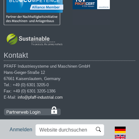
Kontakt
PFAFF Industriesysteme und Maschinen GmbH
Hans-Geiger-Straße 12
67661 Kaiserslautern, Germany
Tel.: +49 (0) 6301 3205-0
Fax: +49 (0) 6301 3205-1386
E-Mail:
info@pfaff-industrial.com
Website
Erweiterte
Anmelden
durchsuchen
Suche…