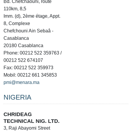
Bd. Chefchaouni, route
110km, 8,5
Imm. (d), 2ème étage, Appt.
8, Complexe
Chefchouni Ain Sebaâ -
Casablanca
20180 Casablanca
Phone: 00212 522 359763 /
00212 522 674107
Fax: 00212 522 359973
Mobil: 00212 661 345853
pmi@menara.ma
NIGERIA
CHRIDEAG
TECHNICAL NIG. LTD.
3, Raji Abayomi Street