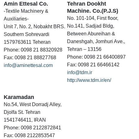
Amin Ettesal Co.
Tehran Dookht
Machine. Co.(P.J.S)
-Textile Machinery &
No. 101-104, First floor,
Auxiliaries-
No.141, Sadjad Bldg,
Unit 7, No. 2, Nobakht BRS.
Between Abureihan &
Southern Sohrevardi
Daneshgah, Jomhuri Ave.,
1579763611 Teheran
Tehran – 13156
Phone: 0098 21 88320928
Phone: 0098 21 66400897
Fax: 0098 21 88827768
Fax: 0098 21 66466142
info@aminettesal.com
info@tdm.ir
http://www.tdm.ir/en/
Karamadan
No.54, West Dorradj Alley,
Djolfa St. Tehran
1541746411, IRAN
Phone: 0098 2122872841
Fax: 0098 2122853547