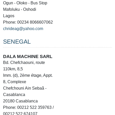
Ogun - Oloko - Bus Stop
Mafoluku - Oshodi
Lagos
Phone: 00234 8066607062
chrideag@yahoo.com
SENEGAL
DALA MACHINE SARL
Bd. Chefchaouni, route
110km, 8,5
Imm. (d), 2ème étage, Appt.
8, Complexe
Chefchouni Ain Sebaâ -
Casablanca
20180 Casablanca
Phone: 00212 522 359763 /
00212 522 674107