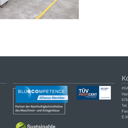
K
PFA
Han
676
Tel
Fax
E-M