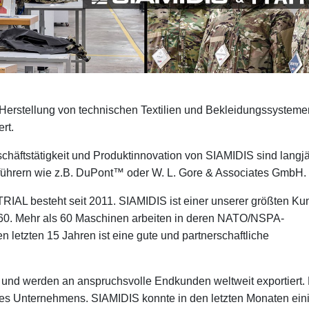
Herstellung von technischen Textilien und Bekleidungssystemen
rt.
eschäftstätigkeit und Produktinnovation von SIAMIDIS sind langj
führern wie z.B. DuPont™ oder
W. L. Gore & Associates GmbH
.
IAL besteht seit 2011. SIAMIDIS ist einer unserer größten K
60. Mehr als 60 Maschinen arbeiten in deren NATO/NSPA-
den letzten 15 Jahren ist eine gute und partnerschaftliche
 und werden an anspruchsvolle Endkunden weltweit exportiert.
des Unternehmens. SIAMIDIS konnte in den letzten Monaten ein