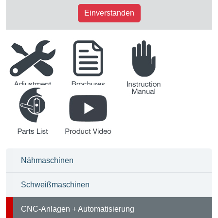
Einverstanden
Justieranleitung
Broschüren
Betriebsanleitung
Teileliste
Produkt-Videos
Nähmaschinen
Schweißmaschinen
CNC-Anlagen + Automatisierung