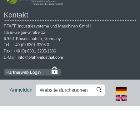
Kontakt
PFAFF Industriesysteme und Maschinen GmbH
Hans-Geiger-Straße 12
67661 Kaiserslautern, Germany
Tel.: +49 (0) 6301 3205-0
Fax: +49 (0) 6301 3205-1386
E-Mail:
info@pfaff-industrial.com
Website
Erweiterte
Anmelden
durchsuchen
Suche…
Impressum
|
Datenschutz
|
AGB
|
Einkaufsbedingungen
PFAFF is the exclusive trademark of VSM Group AB. | PFAFF
Industriesysteme und Maschinen GmbH is an authorized licensee of
the PFAFF trademark.