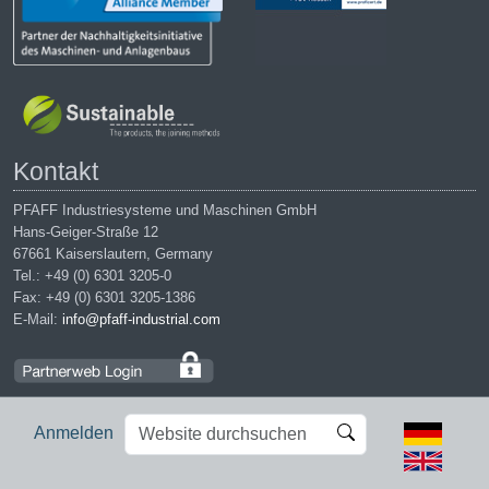
Kontakt
PFAFF Industriesysteme und Maschinen GmbH
Hans-Geiger-Straße 12
67661 Kaiserslautern, Germany
Tel.: +49 (0) 6301 3205-0
Fax: +49 (0) 6301 3205-1386
E-Mail:
info@pfaff-industrial.com
Website
Erweiterte
Anmelden
durchsuchen
Suche…