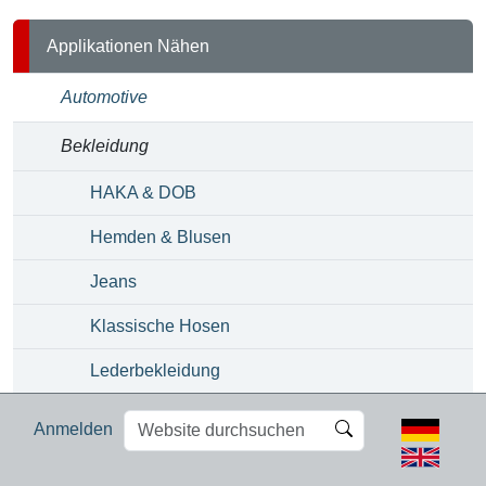
Applikationen Nähen
Automotive
Bekleidung
HAKA & DOB
Hemden & Blusen
Jeans
Klassische Hosen
Lederbekleidung
Wäsche & Bademode
Website
Erweiterte
Anmelden
durchsuchen
Suche…
Filtration